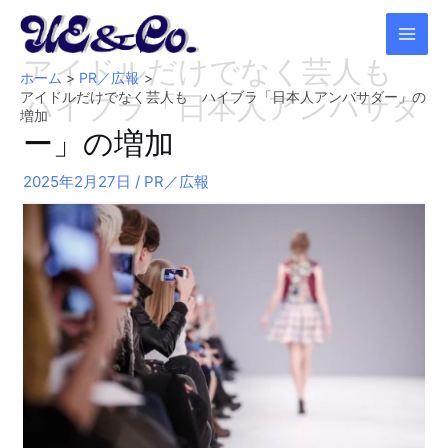
内
容
MAI
アイドルだけでなく芸人も
を
ホーム
PR／広報
ス
MEN
ハイブラ「日本人アンバサダ
アイドルだけでなく芸人も ハイブラ「日本人アンバサダー」の
キ
増加
ー」の増加
ッ
プ
2025年2月27日
/
PR／広報