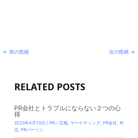
Post
←
前の投稿
次の投稿
→
navigation
RELATED POSTS
PR会社とトラブルにならない２つの心
得
2023年4月13日
/
PR／広報
,
マーケティング
,
PR会社
,
外
注
,
PRパーソン