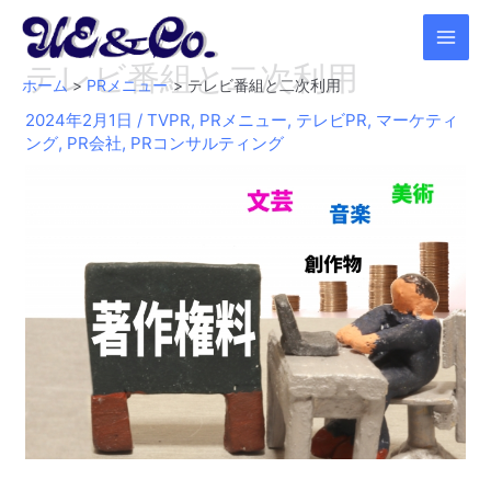
内
容
MAI
テレビ番組と二次利用
を
ホーム
PRメニュー
テレビ番組と二次利用
ス
MEN
2024年2月1日
/
TVPR
,
PRメニュー
,
テレビPR
,
マーケティ
キ
ング
,
PR会社
,
PRコンサルティング
ッ
プ